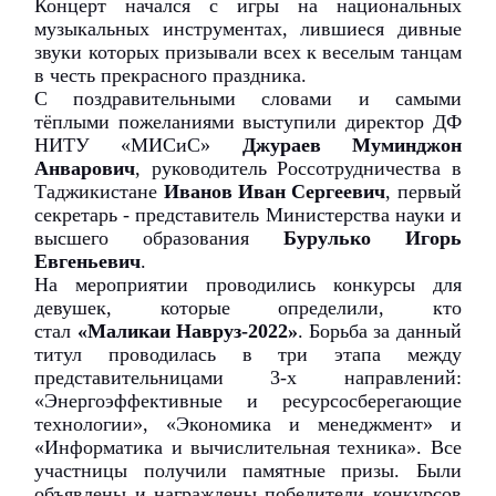
Концерт начался с игры на национальных
музыкальных инструментах, лившиеся дивные
звуки которых призывали всех к веселым танцам
в честь прекрасного праздника.
С поздравительными словами и самыми
тёплыми пожеланиями выступили директор ДФ
НИТУ «МИСиС»
Джураев Муминджон
Анварович
, руководитель Россотрудничества в
Таджикистане
Иванов Иван Сергеевич
, первый
секретарь - представитель Министерства науки и
высшего образования
Бурулько Игорь
Евгеньевич
.
На мероприятии проводились конкурсы для
девушек, которые определили, кто
стал
«Маликаи Навруз-2022»
. Борьба за данный
титул проводилась в три этапа между
представительницами 3-х направлений:
«Энергоэффективные и ресурсосберегающие
технологии», «Экономика и менеджмент» и
«Информатика и вычислительная техника». Все
участницы получили памятные призы. Были
объявлены и награждены победители конкурсов