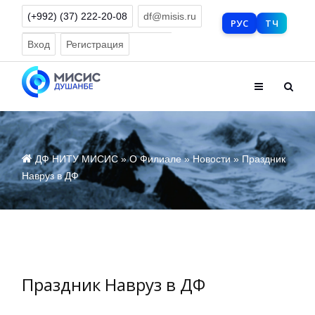
(+992) (37) 222-20-08
df@misis.ru
РУС
ТЧ
Версия для слабовидящих
Вход
Регистрация
ДФ НИТУ МИСИС
»
О Филиале
»
Новости
» Праздник
Навруз в ДФ
Праздник Навруз в ДФ