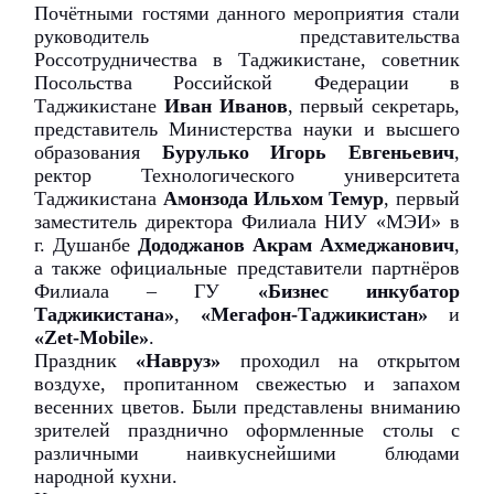
Почётными гостями данного мероприятия стали
руководитель представительства
Россотрудничества в Таджикистане, советник
Посольства Российской Федерации в
Таджикистане
Иван Иванов
, первый секретарь,
представитель Министерства науки и высшего
образования
Бурулько Игорь Евгеньевич
,
ректор Технологического университета
Таджикистана
Амонзода Ильхом Темур
, первый
заместитель директора Филиала НИУ «МЭИ» в
г. Душанбе
Дододжанов Акрам Ахмеджанович
,
а также официальные представители партнёров
Филиала – ГУ
«Бизнес инкубатор
Таджикистана»
,
«Мегафон-Таджикистан»
и
«Zet-Mobile»
.
Праздник
«Навруз»
проходил на открытом
воздухе, пропитанном свежестью и запахом
весенних цветов. Были представлены вниманию
зрителей празднично оформленные столы с
различными наивкуснейшими блюдами
народной кухни.