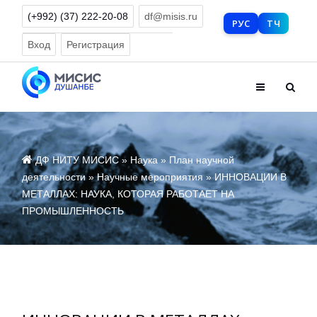
(+992) (37) 222-20-08
df@misis.ru
РУС
ТЧ
Версия для слабовидящих
Вход
Регистрация
ДФ НИТУ МИСИС
»
Наука
»
План научной
деятельности
»
Научные мероприятия
» ИННОВАЦИИ В
МЕТАЛЛАХ: НАУКА, КОТОРАЯ РАБОТАЕТ НА
ПРОМЫШЛЕННОСТЬ