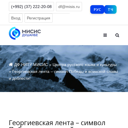
(+992) (37) 222-20-08
df@misis.ru
РУС
ТЧ
Версия для слабовидящих
Вход
Регистрация
ДФ НИТУ МИСИС
»
Центра русского языка и культуры
» Георгиевская лента – символ Победы и воинской славы
и доблести!
Георгиевская лента – символ